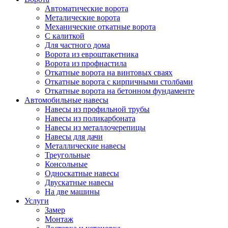
Автоматические ворота
Металические ворота
Механические откатные ворота
С калиткой
Для частного дома
Ворота из евроштакетника
Ворота из профнастила
Откатные ворота на винтовых сваях
Откатные ворота с кирпичными столбами
Откатные ворота на бетонном фундаменте
Автомобильные навесы
Навесы из профильной трубы
Навесы из поликарбоната
Навесы из металлочерепицы
Навесы для дачи
Металлические навесы
Треугольные
Консольные
Односкатные навесы
Двускатные навесы
На две машины
Услуги
Замер
Монтаж