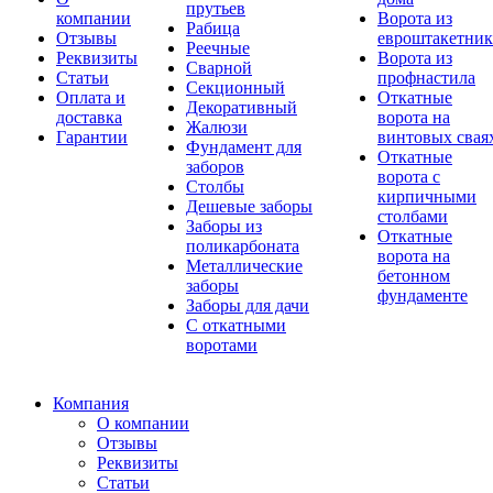
прутьев
компании
Ворота из
Рабица
Отзывы
евроштакетник
Реечные
Реквизиты
Ворота из
Сварной
Статьи
профнастила
Секционный
Оплата и
Откатные
Декоративный
доставка
ворота на
Жалюзи
Гарантии
винтовых свая
Фундамент для
Откатные
заборов
ворота с
Столбы
кирпичными
Дешевые заборы
столбами
Заборы из
Откатные
поликарбоната
ворота на
Металлические
бетонном
заборы
фундаменте
Заборы для дачи
С откатными
воротами
Компания
О компании
Отзывы
Реквизиты
Статьи