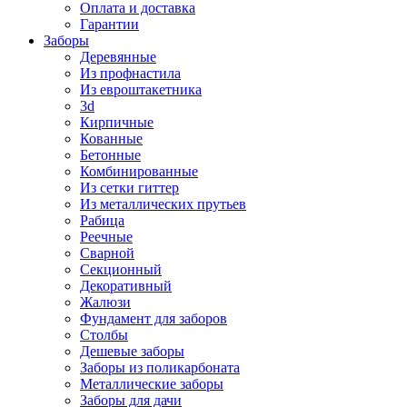
Оплата и доставка
Гарантии
Заборы
Деревянные
Из профнастила
Из евроштакетника
3d
Кирпичные
Кованные
Бетонные
Комбинированные
Из сетки гиттер
Из металлических прутьев
Рабица
Реечные
Сварной
Секционный
Декоративный
Жалюзи
Фундамент для заборов
Столбы
Дешевые заборы
Заборы из поликарбоната
Металлические заборы
Заборы для дачи