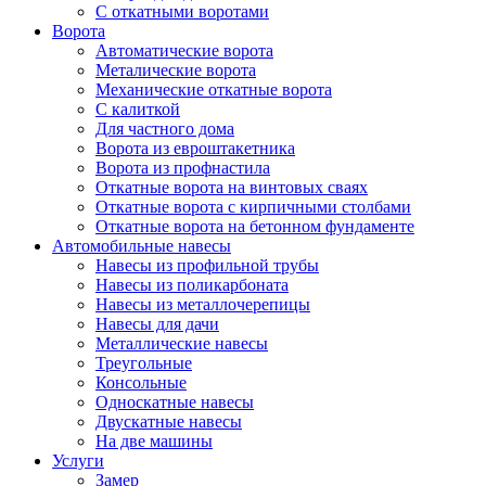
С откатными воротами
Ворота
Автоматические ворота
Металические ворота
Механические откатные ворота
С калиткой
Для частного дома
Ворота из евроштакетника
Ворота из профнастила
Откатные ворота на винтовых сваях
Откатные ворота с кирпичными столбами
Откатные ворота на бетонном фундаменте
Автомобильные навесы
Навесы из профильной трубы
Навесы из поликарбоната
Навесы из металлочерепицы
Навесы для дачи
Металлические навесы
Треугольные
Консольные
Односкатные навесы
Двускатные навесы
На две машины
Услуги
Замер