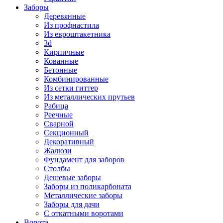
Заборы
Деревянные
Из профнастила
Из евроштакетника
3d
Кирпичные
Кованные
Бетонные
Комбинированные
Из сетки гиттер
Из металлических прутьев
Рабица
Реечные
Сварной
Секционный
Декоративный
Жалюзи
Фундамент для заборов
Столбы
Дешевые заборы
Заборы из поликарбоната
Металлические заборы
Заборы для дачи
С откатными воротами
Ворота