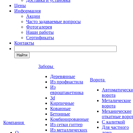
Доставка и установка
Цены
Информация
Акции
Часто задаваемые вопросы
Фотогалерея
Наши работы
Сертификаты
Контакты
Найти
Заборы
Деревянные
Ворота
Из профнастила
Из
Автоматическ
евроштакетника
ворота
3d
Металические
Кирпичные
ворота
Кованные
Механические
Бетонные
откатные воро
Комбинированные
С калиткой
Компания
Из сетки гиттер
Для частного
Из металлических
О
дома