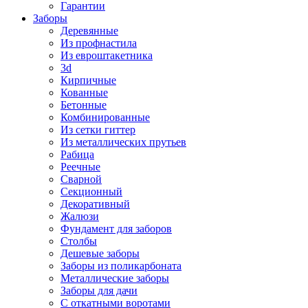
Гарантии
Заборы
Деревянные
Из профнастила
Из евроштакетника
3d
Кирпичные
Кованные
Бетонные
Комбинированные
Из сетки гиттер
Из металлических прутьев
Рабица
Реечные
Сварной
Секционный
Декоративный
Жалюзи
Фундамент для заборов
Столбы
Дешевые заборы
Заборы из поликарбоната
Металлические заборы
Заборы для дачи
С откатными воротами