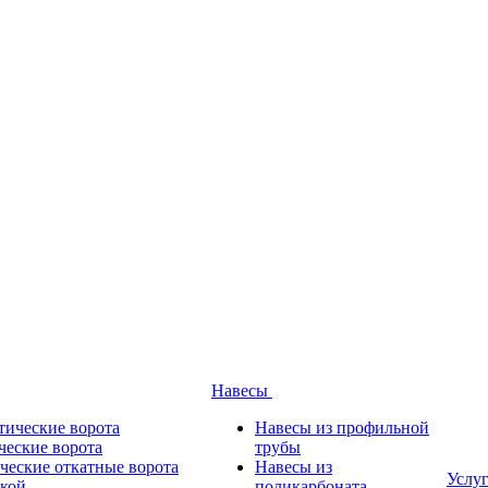
Навесы
тические ворота
Навесы из профильной
ческие ворота
трубы
ческие откатные ворота
Навесы из
Услу
ткой
поликарбоната