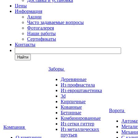
Доставка и установка
Цены
Информация
Акции
Часто задаваемые вопросы
Фотогалерея
Наши работы
Сертификаты
Контакты
Найти
Заборы
Деревянные
Из профнастила
Из евроштакетника
3d
Кирпичные
Кованные
Ворота
Бетонные
Комбинированные
Автома
Из сетки гиттер
Метали
Компания
Из металлических
Механи
прутьев
О компании
С кали