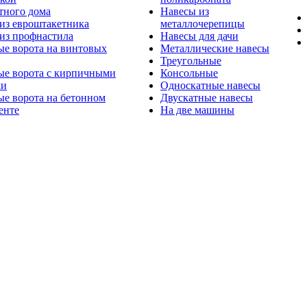
тного дома
Навесы из
из евроштакетника
металлочерепицы
из профнастила
Навесы для дачи
ые ворота на винтовых
Металлические навесы
Треугольные
ые ворота с кирпичными
Консольные
ми
Односкатные навесы
е ворота на бетонном
Двускатные навесы
енте
На две машины