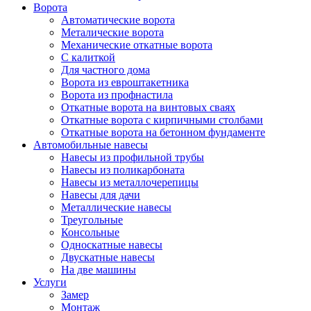
Ворота
Автоматические ворота
Металические ворота
Механические откатные ворота
С калиткой
Для частного дома
Ворота из евроштакетника
Ворота из профнастила
Откатные ворота на винтовых сваях
Откатные ворота с кирпичными столбами
Откатные ворота на бетонном фундаменте
Автомобильные навесы
Навесы из профильной трубы
Навесы из поликарбоната
Навесы из металлочерепицы
Навесы для дачи
Металлические навесы
Треугольные
Консольные
Односкатные навесы
Двускатные навесы
На две машины
Услуги
Замер
Монтаж