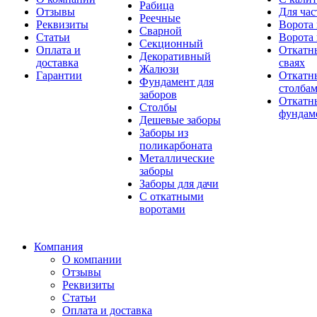
Рабица
Отзывы
Для час
Реечные
Реквизиты
Ворота 
Сварной
Статьи
Ворота 
Секционный
Оплата и
Откатн
Декоративный
доставка
сваях
Жалюзи
Гарантии
Откатн
Фундамент для
столба
заборов
Откатны
Столбы
фундам
Дешевые заборы
Заборы из
поликарбоната
Металлические
заборы
Заборы для дачи
С откатными
воротами
Компания
О компании
Отзывы
Реквизиты
Статьи
Оплата и доставка