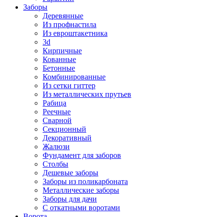
Заборы
Деревянные
Из профнастила
Из евроштакетника
3d
Кирпичные
Кованные
Бетонные
Комбинированные
Из сетки гиттер
Из металлических прутьев
Рабица
Реечные
Сварной
Секционный
Декоративный
Жалюзи
Фундамент для заборов
Столбы
Дешевые заборы
Заборы из поликарбоната
Металлические заборы
Заборы для дачи
С откатными воротами
Ворота