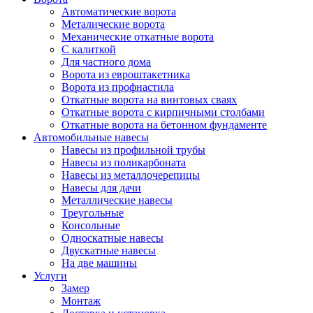
Автоматические ворота
Металические ворота
Механические откатные ворота
С калиткой
Для частного дома
Ворота из евроштакетника
Ворота из профнастила
Откатные ворота на винтовых сваях
Откатные ворота с кирпичными столбами
Откатные ворота на бетонном фундаменте
Автомобильные навесы
Навесы из профильной трубы
Навесы из поликарбоната
Навесы из металлочерепицы
Навесы для дачи
Металлические навесы
Треугольные
Консольные
Односкатные навесы
Двускатные навесы
На две машины
Услуги
Замер
Монтаж