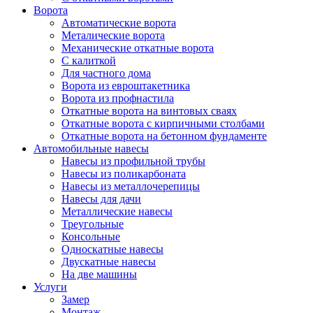
Ворота
Автоматические ворота
Металические ворота
Механические откатные ворота
С калиткой
Для частного дома
Ворота из евроштакетника
Ворота из профнастила
Откатные ворота на винтовых сваях
Откатные ворота с кирпичными столбами
Откатные ворота на бетонном фундаменте
Автомобильные навесы
Навесы из профильной трубы
Навесы из поликарбоната
Навесы из металлочерепицы
Навесы для дачи
Металлические навесы
Треугольные
Консольные
Односкатные навесы
Двускатные навесы
На две машины
Услуги
Замер
Монтаж