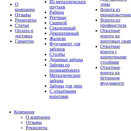
Из металлических
О
дома
прутьев
компании
Ворота из
Рабица
Отзывы
евроштакетник
Реечные
Реквизиты
Ворота из
Сварной
Статьи
профнастила
Секционный
Оплата и
Откатные
Декоративный
доставка
ворота на
Жалюзи
Гарантии
винтовых свая
Фундамент для
Откатные
заборов
ворота с
Столбы
кирпичными
Дешевые заборы
столбами
Заборы из
Откатные
поликарбоната
ворота на
Металлические
бетонном
заборы
фундаменте
Заборы для дачи
С откатными
воротами
Компания
О компании
Отзывы
Реквизиты