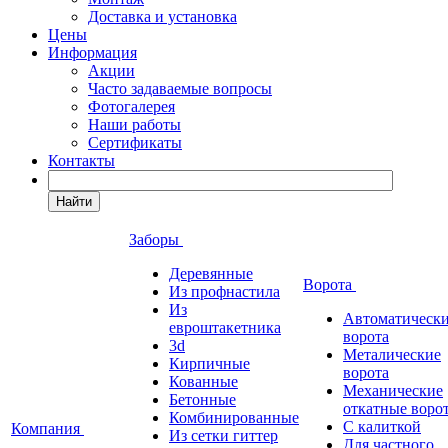
Доставка и установка
Цены
Информация
Акции
Часто задаваемые вопросы
Фотогалерея
Наши работы
Сертификаты
Контакты
Найти
Заборы
Деревянные
Ворота
Из профнастила
Из
Автоматическ
евроштакетника
ворота
3d
Металические
Кирпичные
ворота
Кованные
Механические
Бетонные
откатные воро
Комбинированные
С калиткой
Компания
Из сетки гиттер
Для частного