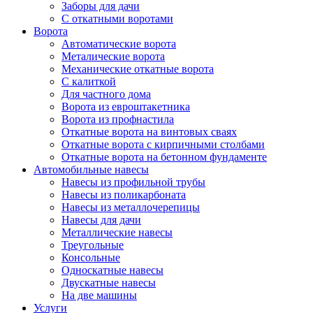
Заборы для дачи
С откатными воротами
Ворота
Автоматические ворота
Металические ворота
Механические откатные ворота
С калиткой
Для частного дома
Ворота из евроштакетника
Ворота из профнастила
Откатные ворота на винтовых сваях
Откатные ворота с кирпичными столбами
Откатные ворота на бетонном фундаменте
Автомобильные навесы
Навесы из профильной трубы
Навесы из поликарбоната
Навесы из металлочерепицы
Навесы для дачи
Металлические навесы
Треугольные
Консольные
Односкатные навесы
Двускатные навесы
На две машины
Услуги