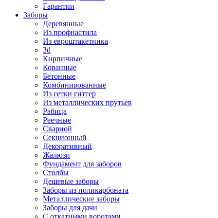
Гарантии
Заборы
Деревянные
Из профнастила
Из евроштакетника
3d
Кирпичные
Кованные
Бетонные
Комбинированные
Из сетки гиттер
Из металлических прутьев
Рабица
Реечные
Сварной
Секционный
Декоративный
Жалюзи
Фундамент для заборов
Столбы
Дешевые заборы
Заборы из поликарбоната
Металлические заборы
Заборы для дачи
С откатными воротами